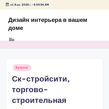
сб, 8 авг. 2026 г.
-
5:03:54 AM
Перейти
к
Дизайн интерьера в вашем
содержимому
доме
Опубликовано
Каталог
в
Ск-стройсити,
торгово-
строительная