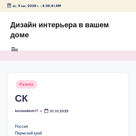
вс, 9 авг. 2026 г.
-
4:36:41 AM
Перейти
к
Дизайн интерьера в вашем
содержимому
доме
Опубликовано
Разное
в
СК
buslaadmin17
01.10.2025
Запись
от
Россия
Пермский край