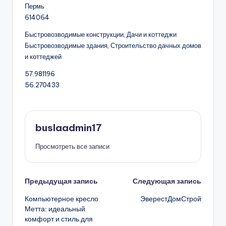
Пермь
614064
Быстровозводимые конструкции, Дачи и коттеджи
Быстровозводимые здания, Строительство дачных домов
и коттеджей
57.981196
56.270433
buslaadmin17
Просмотреть все записи
Навигация
Предыдущая запись
Следующая запись
Компьютерное кресло
ЭверестДомСтрой
записи
Метта: идеальный
комфорт и стиль для