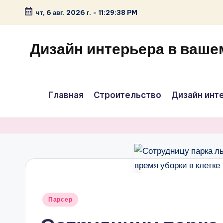
чт, 6 авг. 2026 г.
-
11:29:39 PM
Перейти
к
Дизайн интерьера в ваше
содержимому
Главная
Строительство
Дизайн инт
Опубликовано
Парсер
в