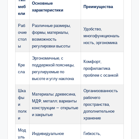
Основные
меб
Преимущества
характеристики
ели
Раб
Различные размеры,
Удобство,
очие
формы, материалы,
многофункциональ
стол
возможность
ность, эргономика
ы
регулировки высоты
Эргономичные, с
Комфорт,
Кре
поддержкой поясницы,
профилактика
сла
регулируемые по
проблем с осанкой
высоте и углу наклона
Шка
Организованность
Материалы: древесина,
фы
рабочего
МДФ, металл; варианты
и
пространства,
конструкции — открытые
полк
дополнительное
и закрытые
и
хранение
Мод
Индивидуальное
Гибкость,
уль