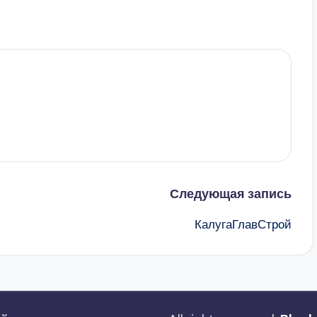
Следующая запись
КалугаГлавСтрой