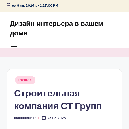
сб, 8 авг. 2026 г.
-
2:27:06 PM
Перейти
к
Дизайн интерьера в вашем
содержимому
доме
Опубликовано
Разное
в
Строительная
компания СТ Групп
buslaadmin17
25.05.2026
Запись
от