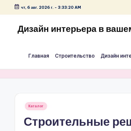
чт, 6 авг. 2026 г.
-
3:33:20 AM
Перейти
к
Дизайн интерьера в ваше
содержимому
Главная
Строительство
Дизайн инт
Опубликовано
Каталог
в
Строительные ре