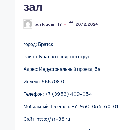
зал
buslaadmin17
20.12.2024
Запись
от
город: Братск
Район: Братск городской округ
Адрес: Индустриальный проезд, 5а
Индекс: 665708.0
Телефон: +7 (3953) 409‒054
Мобильный Телефон: +7‒950‒056‒60‒01
Сайт: http://sr-38.ru