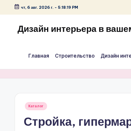
чт, 6 авг. 2026 г.
-
5:18:19 PM
Перейти
к
Дизайн интерьера в ваше
содержимому
Главная
Строительство
Дизайн инт
Опубликовано
Каталог
в
Стройка, гиперма