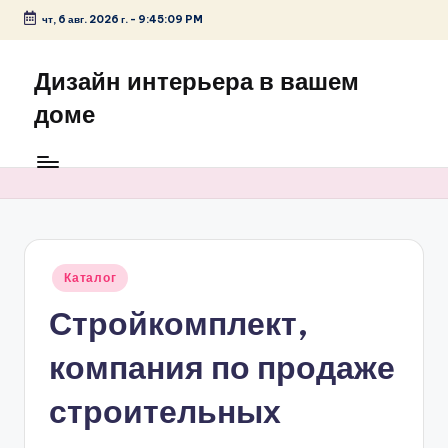
чт, 6 авг. 2026 г.
-
9:45:09 PM
Перейти
к
Дизайн интерьера в вашем
содержимому
доме
Опубликовано
Каталог
в
Стройкомплект,
компания по продаже
строительных