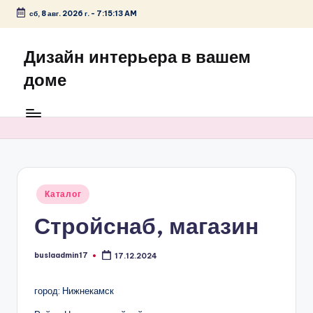
сб, 8 авг. 2026 г.
-
7:15:13 AM
Перейти
к
Дизайн интерьера в вашем
содержимому
доме
Опубликовано
Каталог
в
Стройснаб, магазин
buslaadmin17
17.12.2024
Запись
от
город: Нижнекамск