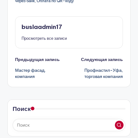
через банк, Оплата по QR-коду
buslaadmin17
Просмотреть все записи
Навигация
Предыдущая запись
Следующая запись
Мастер фасад,
Профнастил-Уфа,
записи
компания
торговая компания
Поиск