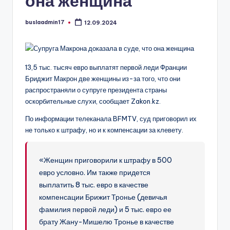
она женщина
buslaadmin17
12.09.2024
Запись
от
13,5 тыс. тысяч евро выплатят первой леди Франции
Бриджит Макрон две женщины из-за того, что они
распространяли о супруге президента страны
оскорбительные слухи, сообщает Zakon.kz.
По информации телеканала BFMTV, суд приговорил их
не только к штрафу, но и к компенсации за клевету.
«Женщин приговорили к штрафу в 500
евро условно. Им также придется
выплатить 8 тыс. евро в качестве
компенсации Брижит Тронье (девичья
фамилия первой леди) и 5 тыс. евро ее
брату Жану-Мишелю Тронье в качестве