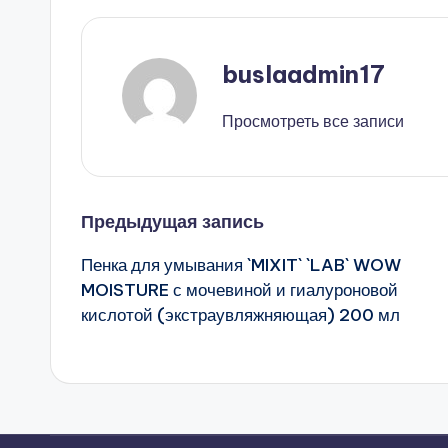
buslaadmin17
Просмотреть все записи
Навигация
Предыдущая запись
Пенка для умывания `MIXIT` `LAB` WOW
записи
MOISTURE с мочевиной и гиалуроновой
кислотой (экстраувляжняющая) 200 мл