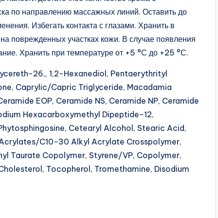
ска по направлению массажных линий. Оставить до
нения. Избегать контакта с глазами. Хранить в
 на поврежденных участках кожи. В случае появления
ние. Хранить при температуре от +5 °С до +25 °С.
lycereth-26,, 1,2-Hexanediol, Pentaerythrityl
cone, Caprylic/Capric Triglyceride, Macadamia
ne, Ceramide EOP, Ceramide NS, Ceramide NP, Ceramide
sodium Hexacarboxymethyl Dipeptide-12,
hytosphingosine, Cetearyl Alcohol, Stearic Acid,
 Acrylates/C10-30 Alkyl Acrylate Crosspolymer,
hyl Taurate Copolymer, Styrene/VP, Copolymer,
, Cholesterol, Tocopherol, Tromethamine, Disodium