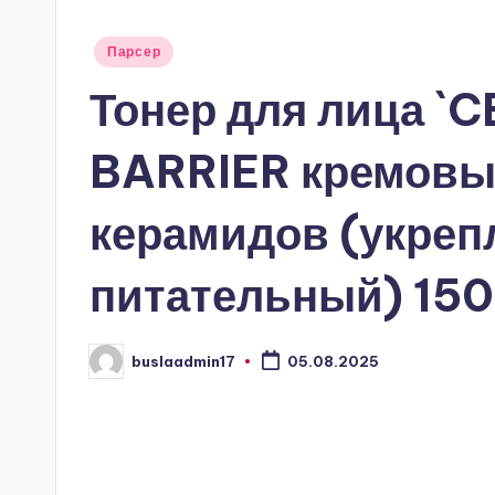
Опубликовано
Парсер
в
Тонер для лица `
BARRIER кремовы
керамидов (укре
питательный) 150
buslaadmin17
05.08.2025
Запись
от