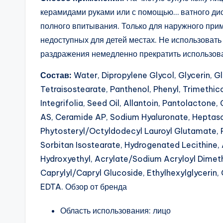
керамидами руками или с помощью… ватного ди
полного впитывания. Только для наружного приме
недоступных для детей местах. Не использовать
раздражения немедленно прекратить использова
Состав:
Water, Dipropylene Glycol, Glycerin, G
Tetraisostearate, Panthenol, Phenyl, Trimethi
Integrifolia, Seed Oil, Allantoin, Pantolacto
AS, Ceramide AP, Sodium Hyaluronate, Hepta
Phytosteryl/Octyldodecyl Lauroyl Glutamate, P
Sorbitan Isostearate, Hydrogenated Lecithine,
Hydroxyethyl, Acrylate/Sodium Acryloyl Dimet
Caprylyl/Capryl Glucoside, Ethylhexylglycerin
EDTA. Обзор от бренда
Область использования: лицо