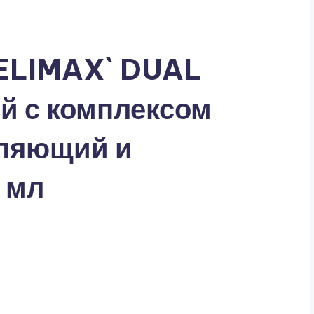
CELIMAX` DUAL
й с комплексом
пляющий и
 мл