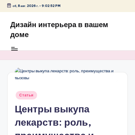
сб, 8 авг. 2026 г.
-
9:02:52 PM
Перейти
к
Дизайн интерьера в вашем
содержимому
доме
Опубликовано
Статьи
в
Центры выкупа
лекарств: роль,