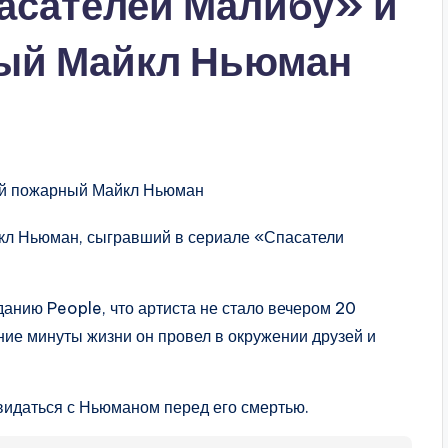
пасателей Малибу» и
ый Майкл Ньюман
йкл Ньюман, сыгравший в сериале «Спасатели
данию People, что артиста не стало вечером 20
ние минуты жизни он провел в окружении друзей и
овидаться с Ньюманом перед его смертью.