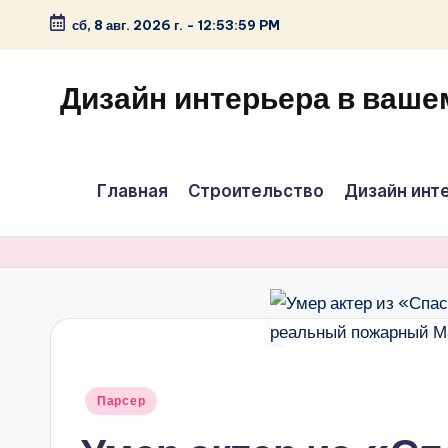
сб, 8 авг. 2026 г.
-
12:54:00 PM
Перейти
к
Дизайн интерьера в ваше
содержимому
Главная
Строительство
Дизайн инт
Опубликовано
Парсер
в