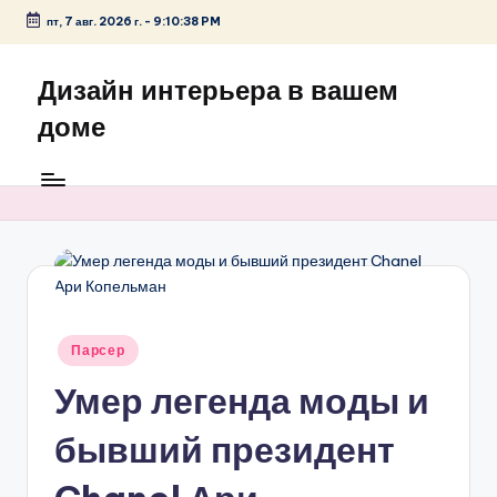
пт, 7 авг. 2026 г.
-
9:10:38 PM
Перейти
к
Дизайн интерьера в вашем
содержимому
доме
Опубликовано
Парсер
в
Умер легенда моды и
бывший президент