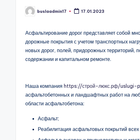
buslaadmin17
17.01.2023
Запись
от
Асфальтирование дорог представляет собой мно
дорожные покрытия с учетом транспортных нагру
новых дорог, полей, придорожных территорий, п
содержании и капитальном ремонте.
Наша компания
https://строй-люкс.рф/uslugi-p
асфальтобетонных и ландшафтных работ на люб
области асфальтобетона:
Асфальт;
Реабилитация асфальтовых покрытий всех 
Асфальт в ангарах и труднодоступных мест