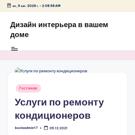
вс, 9 авг. 2026 г.
-
2:08:58 AM
Перейти
к
Дизайн интерьера в вашем
содержимому
доме
Опубликовано
Гостиная
в
Услуги по ремонту
кондиционеров
buslaadmin17
05.12.2021
Запись
от