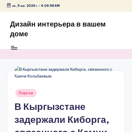
вс, 9 авг. 2026 г.
-
4:09:59 AM
Перейти
к
Дизайн интерьера в вашем
содержимому
доме
Опубликовано
Парсер
в
В Кыргызстане
задержали Киборга,