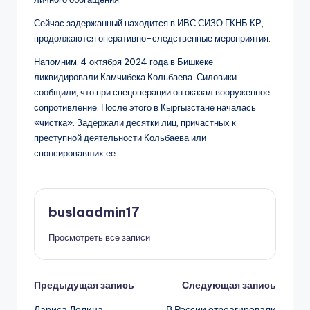
Сейчас задержанный находится в ИВС СИЗО ГКНБ КР,
продолжаются оперативно-следственные мероприятия.
Напомним, 4 октября 2024 года в Бишкеке
ликвидировали Камчибека Кольбаева. Силовики
сообщили, что при спецоперации он оказал вооруженное
сопротивление. После этого в Кыргызстане началась
«чистка». Задержали десятки лиц, причастных к
преступной деятельности Кольбаева или
спонсировавших ее.
buslaadmin17
Просмотреть все записи
Навигация
Предыдущая запись
Следующая запись
Лариса Долина
В России отреагировали