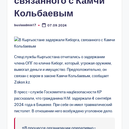
связанного с Камчи
Кольбаевым
buslaadmin17
07.09.2024
Запись
от
Спецслужбы Кыргызстана отчитались о задержании
члена ОПГ по кличке Киборг, который, угрожая оружием,
вымогал деньги и имущество. Предположительно, он
связан с вором в законе Камчи Кольбаевым, сообщает
Zakon.kz.
В пресс-службе Госкомитета нацбезопасности КР
рассказали, что гражданина Н.М. задержали 4 сентября
2024 года в Бишкеке. При себе он имел травматический
пистолет. В отношении него возбуждено уголовное дело.
«В процессе организации оперативно-