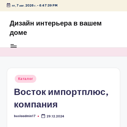
пт, 7 авг. 2026 г.
-
6:47:39 PM
Перейти
к
Дизайн интерьера в вашем
содержимому
доме
Опубликовано
Каталог
в
Восток импортплюс,
компания
buslaadmin17
29.12.2024
Запись
от