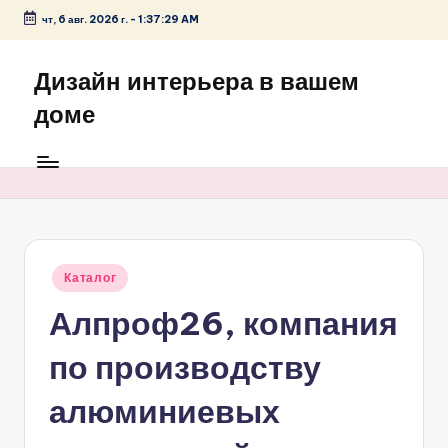
чт, 6 авг. 2026 г.
-
1:37:29 AM
Перейти
к
Дизайн интерьера в вашем
содержимому
доме
Опубликовано
Каталог
в
Алпроф26, компания
по производству
алюминиевых