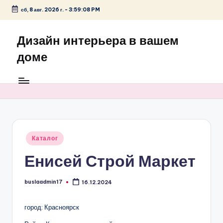
сб, 8 авг. 2026 г.
-
3:59:08 PM
Перейти
к
Дизайн интерьера в вашем
содержимому
доме
Опубликовано
Каталог
в
Енисей Строй Маркет
buslaadmin17
16.12.2024
Запись
от
город: Красноярск