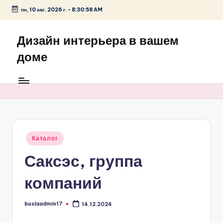
пн, 10 авг. 2026 г.
-
8:30:58 AM
Перейти
к
Дизайн интерьера в вашем
содержимому
доме
Опубликовано
Каталог
в
Саксэс, группа
компаний
buslaadmin17
14.12.2024
Запись
от