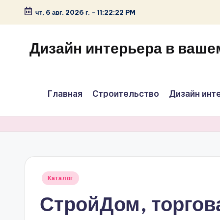
чт, 6 авг. 2026 г.
-
11:22:22 PM
Перейти
к
Дизайн интерьера в ваше
содержимому
Главная
Строительство
Дизайн инт
Опубликовано
Каталог
в
СтройДом, торгов